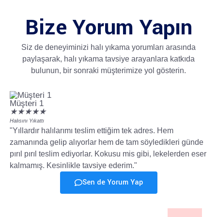
Bize Yorum Yapın
Siz de deneyiminizi halı yıkama yorumları arasında
paylaşarak, halı yıkama tavsiye arayanlara katkıda
bulunun, bir sonraki müşterimize yol gösterin.
Müşteri 1
Mü
★
★
★
★
★
★
Halısını Yıkattı
Halı
"Yıllardır halılarımı teslim ettiğim tek adres. Hem
Ço
zamanında gelip alıyorlar hem de tam söyledikleri günde
Öz
pırıl pırıl teslim ediyorlar. Kokusu mis gibi, lekelerden eser
ta
kalmamış. Kesinlikle tavsiye ederim."
Ha
Sen de Yorum Yap