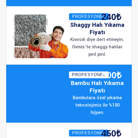
240₺
PROFESYONEL
Shaggy Halı Yıkama
Fiyatı
Kıvırcık diye dert etmeyin.
Ovmis'te shaggy halılar
pırıl pırıl.
400₺
PROFESYONEL
Bambu Halı Yıkama
Fiyatı
Bambulara özel yıkama
teknolojimiz ile %100
hijyen.
450₺
PROFESYONEL