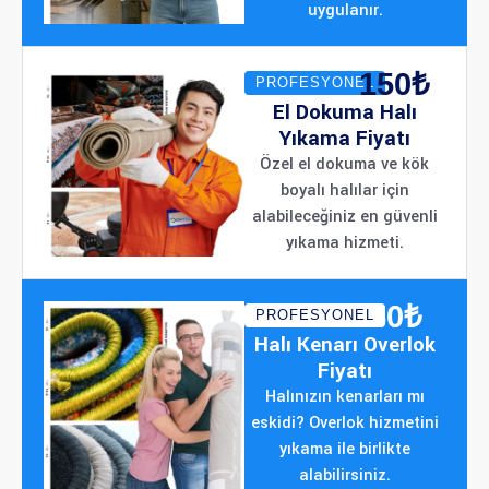
uygulanır.
150₺
PROFESYONEL
El Dokuma Halı
Yıkama Fiyatı
Özel el dokuma ve kök
boyalı halılar için
alabileceğiniz en güvenli
yıkama hizmeti.
50₺
PROFESYONEL
Halı Kenarı Overlok
Fiyatı
Halınızın kenarları mı
eskidi? Overlok hizmetini
yıkama ile birlikte
alabilirsiniz.