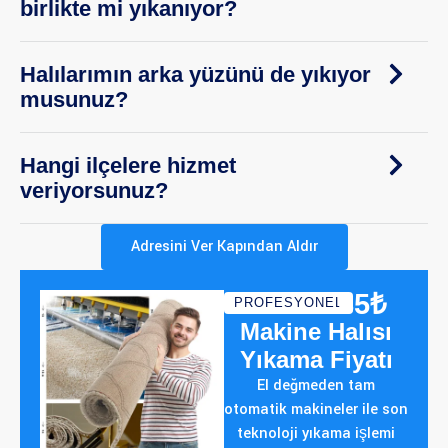
birlikte mi yıkanıyor?
Halılarımın arka yüzünü de yıkıyor
musunuz?
Hangi ilçelere hizmet
veriyorsunuz?
Adresini Ver Kapından Aldır
85₺
PROFESYONEL
Makine Halısı
Yıkama Fiyatı
El değmeden tam
otomatik makineler ile son
teknoloji yıkama işlemi