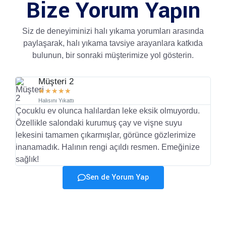
Bize Yorum Yapın
Siz de deneyiminizi halı yıkama yorumları arasında
paylaşarak, halı yıkama tavsiye arayanlara katkıda
bulunun, bir sonraki müşterimize yol gösterin.
Müşteri 2
★
★
★
★
★
Halısını Yıkattı
Çocuklu ev olunca halılardan leke eksik olmuyordu.
Mü
Özellikle salondaki kurumuş çay ve vişne suyu
ha
lekesini tamamen çıkarmışlar, görünce gözlerimize
ka
."
inanamadık. Halının rengi açıldı resmen. Emeğinize
ge
sağlık!
Sen de Yorum Yap