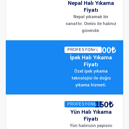
Nepal Halı Yıkama
Fiyatı
Nepal yıkamak bir
sanattır. Ovmis ile halınız
güvende.
2400₺
PROFESYONEL
İpek Halı Yıkama
Fiyatı
Özel ipek yıkama
teknolojisi ile doğru
yıkama hizmeti.
150₺
PROFESYONEL
Yün Halı Yıkama
Fiyatı
Yün halınızın yapısını