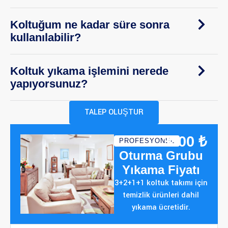
Koltuğum ne kadar süre sonra
kullanılabilir?
Koltuk yıkama işlemini nerede
yapıyorsunuz?
TALEP OLUŞTUR
3800 ₺
PROFESYONEL
Oturma Grubu
Yıkama Fiyatı
3+2+1+1 koltuk takımı için
temizlik ürünleri dahil
yıkama ücretidir.