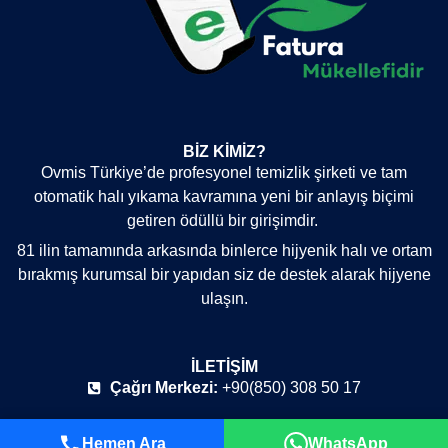
BIZ KIMIZ?
Ovmis Türkiye’de profesyonel temizlik şirketi ve tam
otomatik halı yıkama kavramına yeni bir anlayış biçimi
getiren ödüllü bir girişimdir.
81 ilin tamamında arkasında binlerce hijyenik halı ve ortam
bırakmış kurumsal bir yapıdan siz de destek alarak hijyene
ulaşın.
İLETIŞIM
Çağrı Merkezi:
+90(850) 308 50 17
Mail:
info@ovmis.com
Hemen Ara
WhatsApp