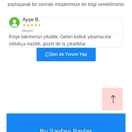
paylaşarak bir sonraki müşterimize ön bilgi verebilirsiniz
Ayşe B.
★
★
★
★
★
Müşteri
Köşe takımımızı yıkattık. Gelen koltuk yıkamacılar
Bu
oldukça nazikti, güzel de iş çıkarttılar.
gö
Sen de Yorum Yap
Bu Sayfayı Paylaş