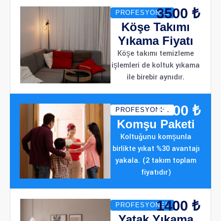
3500 ₺
PROFESYONEL
Köşe Takımı
Yıkama Fiyatı
Köşe takımı temizleme
işlemleri de koltuk yıkama
ile birebir aynıdır.
6000 ₺
PROFESYONEL
Komşu Paketi
Koltuğunu komşunla
birlikte yıkat %30 avantajı
yakala. (2 takım toplam
fiyatıdır)
1400 ₺
PROFESYONEL
Yatak Yıkama