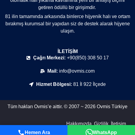
otomatik halı yıkama kavramına yeni bir anlayış biçimi
getiren ödüllü bir girişimdir.
81 ilin tamamında arkasında binlerce hijyenik halı ve ortam
bırakmış kurumsal bir yapıdan siz de destek alarak hijyene
ulaşın.
İLETIŞIM
Çağrı Merkezi:
+90(850) 308 50 17
Mail:
info@ovmis.com
Hizmet Bölgesi:
81 İl 922 İlçede
Tüm hakları Ovmis’e aittir. © 2007 ~ 2026 Ovmis Türkiye
Hakkımızda
Gizlilik
İletişim
Hemen Ara
WhatsApp