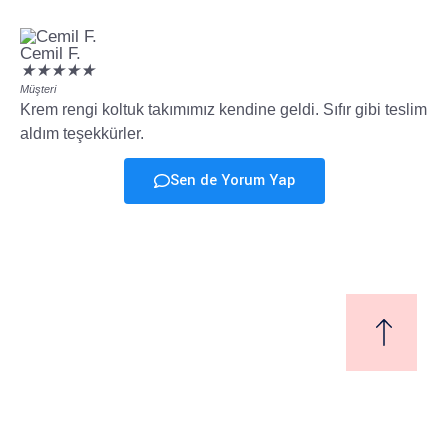
Cemil F.
Ay
★
★
★
★
★
★
Müşteri
Müş
Krem rengi koltuk takımımız kendine geldi. Sıfır gibi teslim
Kö
aldım teşekkürler.
naz
Sen de Yorum Yap